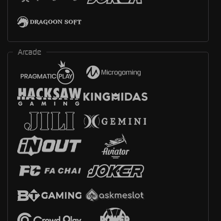
Arcade