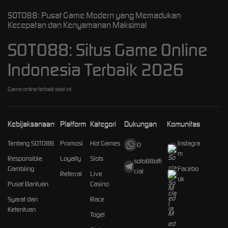
SOTO88: Pusat Game Modern yang Memadukan
Kecepatan dan Kenyamanan Maksimal
SOTO88: Situs Game Online
Indonesia Terbaik 2026
Game online terbaik saat ini
Kebijaksanaan
Platform
Kategori
Dukungan
Komunitas
Tentang SOTO88
Promosi
Hot Games
Instagra
0
m
Responsible
Loyalty
Slots
soto88offi
Gambling
Facebo
cial
Referral
Live
ok
Pusat Bantuan
Casino
Syarat dan
Race
Ketentuan
Togel