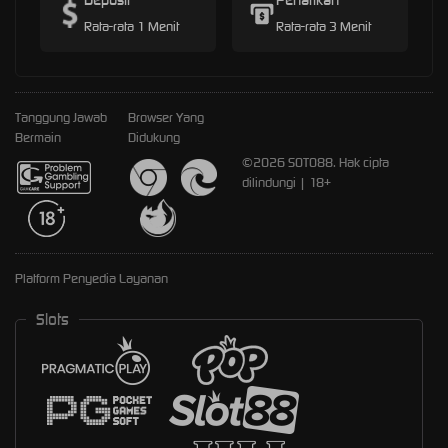
Rata-rata 1 Menit
Rata-rata 3 Menit
Tanggung Jawab
Browser Yang
Bermain
Didukung
©2026 SOTO88. Hak cipta
dilindungi | 18+
Platform Penyedia Layanan
Slots