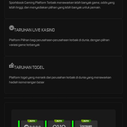
Sportsbook Gaming Platform Terbaik menawarkan lebih banyak game, odds yang
lebih tinggi, dan menyediakan pilihan yang lebih banyak untuk pemain.
TARUHAN LIVE KASINO
Platform Pilihan bagi perusahaan-perusahaan terbaik di dunia, dengan pilihan
variasi game terbanyak
TARUHAN TOGEL
Platform togel yang menarik dari perusahan terbaik di dunia yang menawarkan
hadiah kemenangan besar