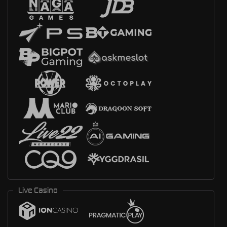
Live Casino