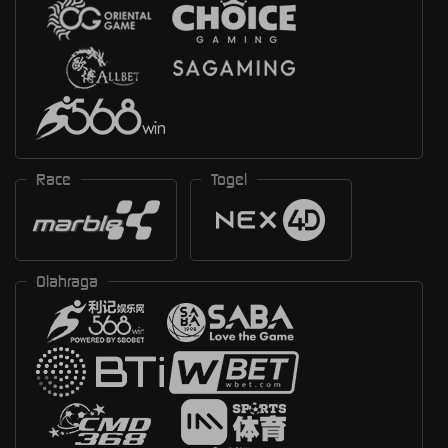
Race
Togel
Olahraga