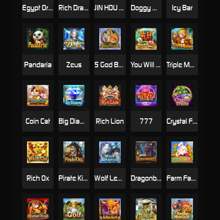
Egypt Oracle
Rich Dragon
JIN HOU YE
Doggy Wealth
Icy Bar
Pandaria
Zeus
5 God Beast
You Will Win
Triple Monkey
Coin Cat
Big Diamond
Rich Lion
777
Crystal Fruits
Rich Ox
Pirate King
Wolf Legend
Dragonburst
Farm Family