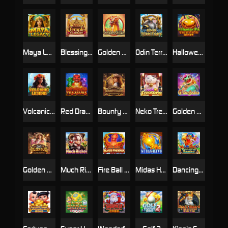
Maya Legacy
Blessing Temple
Golden Qilin
Odin Territory
Halloween Win
Volcanic Legend
Red Dragon’s Treasure
Bounty Clash
Neko Treasures
Golden Snake
Golden Duel
Much Richer
Fire Ball Blaze Phoenix
Midas Hand
Dancing Samba