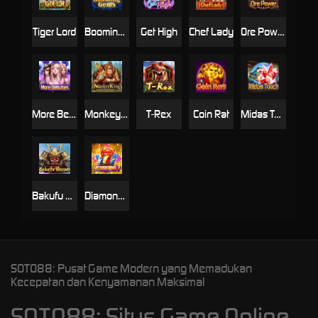
Tiger Lord
Booming Gems
Get High
Chef Lady
Ore Power
More Beauties
Monkey King
T-Rex
Coin Rat
Midas Touch
Bakufu Shogun
Diamond 7
SOTO88: Pusat Game Modern yang Memadukan
Kecepatan dan Kenyamanan Maksimal
SOTO88: Situs Game Online